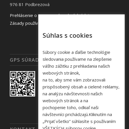
976 81 Podbrezová
Prehlásenie o spracovaní osobných údajov
Zásady používania súborov cookie
Súhlas s cookies
Súbory cookie a ďalšie technológie
sledovania používame na zlepšenie
GPS SÚRADNICE
vášho zážitku z prehliadania našich
webových stránok,
na to, aby sme vám zobrazovali
prispôsobený obsah a cielené reklamy,
na analýzu návštevnosti našich
webových stránok a na
pochopenie toho, odkiaľ naši
návštevníci prichádzajú.Kliknutím na
„Prijať všetko” súhlasíte s používaním
VŠETKÝCH súborov cookie.