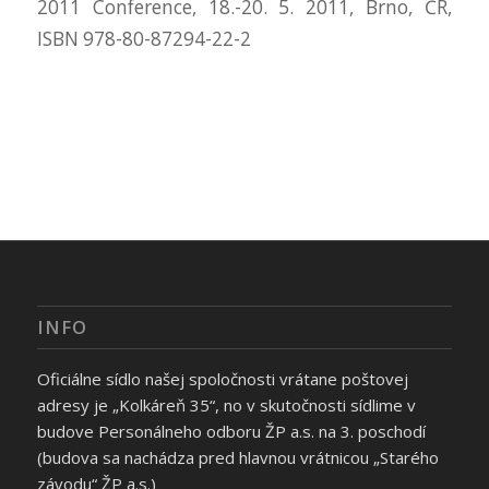
2011 Conference, 18.-20. 5. 2011, Brno, ČR,
ISBN 978-80-87294-22-2
INFO
Oficiálne sídlo našej spoločnosti vrátane poštovej
adresy je „Kolkáreň 35“, no v skutočnosti sídlime v
budove Personálneho odboru ŽP a.s. na 3. poschodí
(budova sa nachádza pred hlavnou vrátnicou „Starého
závodu“ ŽP a.s.)