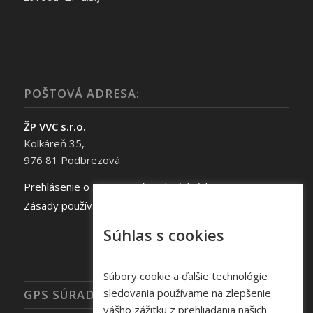
POŠTOVÁ ADRESA:
ŽP VVC s.r.o.
Kolkáreň 35,
976 81 Podbrezová
Prehlásenie o spracovaní osobných údajov
Zásady používania súborov cookie
Súhlas s cookies
Súbory cookie a ďalšie technológie
sledovania používame na zlepšenie
GPS SÚRADNICE
vášho zážitku z prehliadania našich