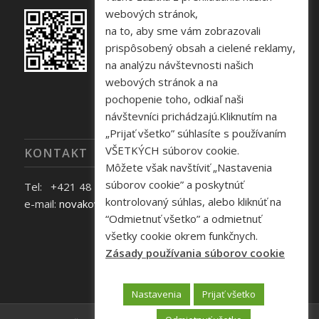
webových stránok,
na to, aby sme vám zobrazovali
prispôsobený obsah a cielené reklamy,
na analýzu návštevnosti našich
webových stránok a na
pochopenie toho, odkiaľ naši
návštevníci prichádzajú.Kliknutím na
„Prijať všetko” súhlasíte s používaním
VŠETKÝCH súborov cookie.
KONTAKT
Môžete však navštíviť „Nastavenia
súborov cookie” a poskytnúť
Tel: +421 48 645 40 35
kontrolovaný súhlas, alebo kliknúť na
e-mail:
novakova@zelpo.sk
“Odmietnuť všetko” a odmietnuť
všetky cookie okrem funkčnych.
Zásady používania súborov cookie
Nastavenia
Prijať všetko