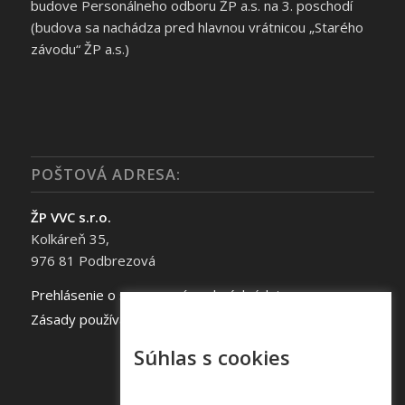
budove Personálneho odboru ŽP a.s. na 3. poschodí
(budova sa nachádza pred hlavnou vrátnicou „Starého
závodu“ ŽP a.s.)
POŠTOVÁ ADRESA:
ŽP VVC s.r.o.
Kolkáreň 35,
976 81 Podbrezová
Prehlásenie o spracovaní osobných údajov
Zásady používania súborov cookie
Súhlas s cookies