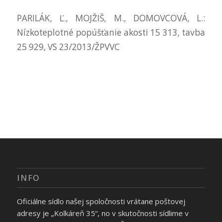
PARILÁK, Ľ., MOJŽIŠ, M., DOMOVCOVÁ, L.:
Nízkoteplotné popúšťanie akosti 15 313, tavba
25 929, VS 23/2013/ŽPVVC
INFO
Oficiálne sídlo našej spoločnosti vrátane poštovej
adresy je „Kolkáreň 35“, no v skutočnosti sídlime v