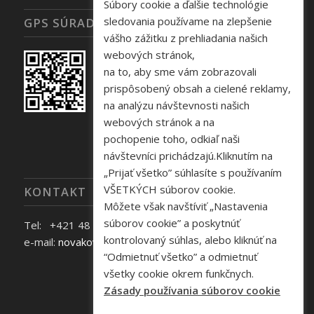
Súbory cookie a ďalšie technológie
sledovania používame na zlepšenie
GPS SÚRADNICE
vášho zážitku z prehliadania našich
webových stránok,
na to, aby sme vám zobrazovali
prispôsobený obsah a cielené reklamy,
na analýzu návštevnosti našich
webových stránok a na
pochopenie toho, odkiaľ naši
návštevníci prichádzajú.Kliknutím na
„Prijať všetko” súhlasíte s používaním
VŠETKÝCH súborov cookie.
KONTAKT
Môžete však navštíviť „Nastavenia
súborov cookie” a poskytnúť
Tel: +421 48 645 40 35
kontrolovaný súhlas, alebo kliknúť na
e-mail:
novakova@zelpo.sk
“Odmietnuť všetko” a odmietnuť
všetky cookie okrem funkčnych.
Zásady používania súborov cookie