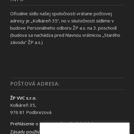
Oficiálne sídlo našej spoločnosti vrátane poštovej
adresy je „Kolkáreň 35“, no v skutočnosti sídlime v
budove Personálneho odboru ŽP a.s. na 3. poschodí
(budova sa nachádza pred hlavnou vrátnicou „Starého
závodu“ ŽP a.s.)
POŠTOVÁ ADRESA:
ŽP VVC s.r.o.
Kolkáreň 35,
976 81 Podbrezová
Prehlásenie o spracovaní osobných údajov
Zásady používania súborov cookie