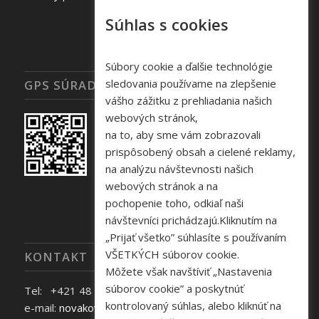
Súhlas s cookies
Súbory cookie a ďalšie technológie
sledovania používame na zlepšenie
GPS SÚRADNICE
vášho zážitku z prehliadania našich
webových stránok,
na to, aby sme vám zobrazovali
prispôsobený obsah a cielené reklamy,
na analýzu návštevnosti našich
webových stránok a na
pochopenie toho, odkiaľ naši
návštevníci prichádzajú.Kliknutím na
„Prijať všetko” súhlasíte s používaním
VŠETKÝCH súborov cookie.
KONTAKT
Môžete však navštíviť „Nastavenia
súborov cookie” a poskytnúť
Tel: +421 48 645 40 35
kontrolovaný súhlas, alebo kliknúť na
e-mail:
novakova@zelpo.sk