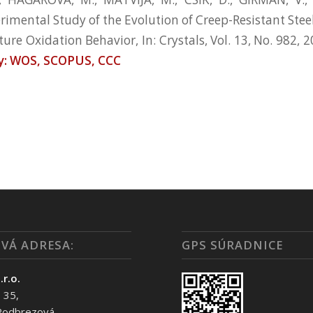
rimental Study of the Evolution of Creep-Resistant Steel
re Oxidation Behavior, In: Crystals, Vol. 13, No. 982, 2
y: WOS, SCOPUS, CCC
VÁ ADRESA:
GPS SÚRADNICE
.r.o.
 35,
Podbrezová