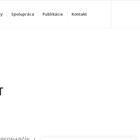
ty
Spolupráca
Publikácie
Kontakt
T
BEDNARČÍK, J.,