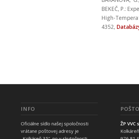
BEKEČ, P.: Expe
High-Temperatu
4352,
Databáz
INFO
POŠTO
Oficiálne sídlo našej spoločnosti
ŽP VVC s
vrátane poštovej adresy je
Kolkáreň
„Kolkáreň 35“, no v skutočnosti
976 81 