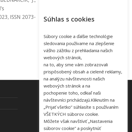
’s
023, ISSN 2073-
Súhlas s cookies
Súbory cookie a ďalšie technológie
sledovania používame na zlepšenie
vášho zážitku z prehliadania našich
webových stránok,
na to, aby sme vám zobrazovali
prispôsobený obsah a cielené reklamy,
na analýzu návštevnosti našich
webových stránok a na
pochopenie toho, odkiaľ naši
návštevníci prichádzajú.Kliknutím na
KONTAKT
„Prijať všetko” súhlasíte s používaním
VŠETKÝCH súborov cookie.
Tel: +421 48 645 40 35
Môžete však navštíviť „Nastavenia
e-mail:
novakova@zelpo.sk
súborov cookie” a poskytnúť