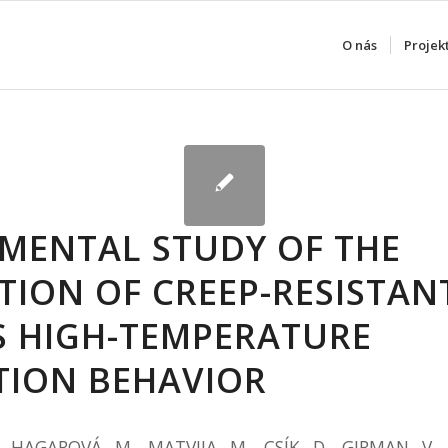
O nás
Projek
IMENTAL STUDY OF THE
TION OF CREEP-RESISTAN
’S HIGH-TEMPERATURE
TION BEHAVIOR
 HAGAROVÁ, M., MATVIJA, M., CSÍK, D., GIRMAN, V., 