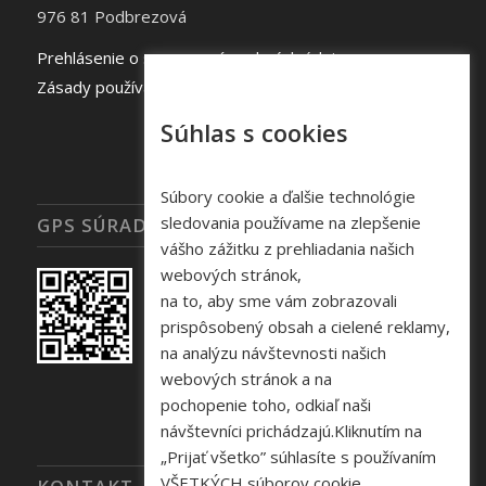
976 81 Podbrezová
Prehlásenie o spracovaní osobných údajov
Zásady používania súborov cookie
Súhlas s cookies
Súbory cookie a ďalšie technológie
sledovania používame na zlepšenie
GPS SÚRADNICE
vášho zážitku z prehliadania našich
webových stránok,
na to, aby sme vám zobrazovali
prispôsobený obsah a cielené reklamy,
na analýzu návštevnosti našich
webových stránok a na
pochopenie toho, odkiaľ naši
návštevníci prichádzajú.Kliknutím na
„Prijať všetko” súhlasíte s používaním
VŠETKÝCH súborov cookie.