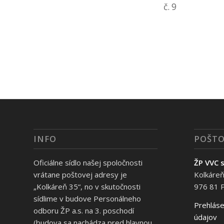
č. 9
INFO
POŠTO
Oficiálne sídlo našej spoločnosti
ŽP VVC s
vrátane poštovej adresy je
Kolkáreň
„Kolkáreň 35“, no v skutočnosti
976 81 
sídlime v budove Personálneho
Prehláse
odboru ŽP a.s. na 3. poschodí
údajov
(budova sa nachádza pred hlavnou