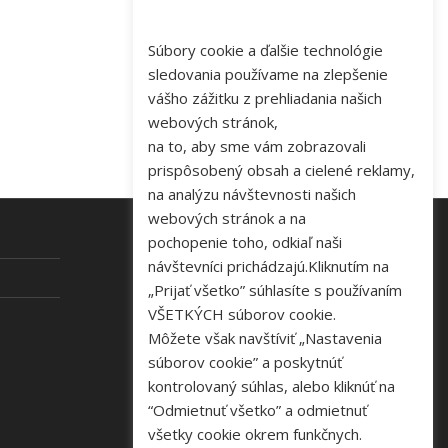
Súbory cookie a ďalšie technológie
sledovania používame na zlepšenie
vášho zážitku z prehliadania našich
webových stránok,
na to, aby sme vám zobrazovali
prispôsobený obsah a cielené reklamy,
na analýzu návštevnosti našich
webových stránok a na
pochopenie toho, odkiaľ naši
návštevníci prichádzajú.Kliknutím na
KONTAKT
„Prijať všetko” súhlasíte s používaním
VŠETKÝCH súborov cookie.
Tel: +421 48 645 40 35
Môžete však navštíviť „Nastavenia
e-mail:
novakova@zelpo.sk
súborov cookie” a poskytnúť
kontrolovaný súhlas, alebo kliknúť na
“Odmietnuť všetko” a odmietnuť
všetky cookie okrem funkčnych.