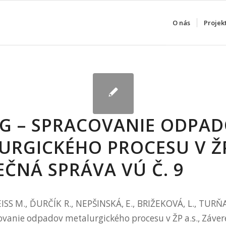
O nás
Projek
G – SPRACOVANIE ODPA
URGICKÉHO PROCESU V ŽP 
EČNÁ SPRÁVA VÚ Č. 9
EISS M., ĎURČÍK R., NEPŠINSKÁ, E., BRIŽEKOVÁ, L., TURŇA,
ovanie odpadov metalurgického procesu v ŽP a.s., Záve