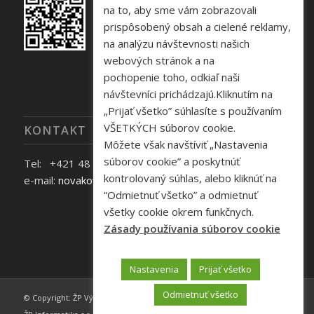
na to, aby sme vám zobrazovali
prispôsobený obsah a cielené reklamy,
na analýzu návštevnosti našich
webových stránok a na
pochopenie toho, odkiaľ naši
návštevníci prichádzajú.Kliknutím na
„Prijať všetko” súhlasíte s používaním
VŠETKÝCH súborov cookie.
KONTAKT
Môžete však navštíviť „Nastavenia
súborov cookie” a poskytnúť
Tel: +421 48 645 40 35
kontrolovaný súhlas, alebo kliknúť na
e-mail:
novakova@zelpo.sk
“Odmietnuť všetko” a odmietnuť
všetky cookie okrem funkčnych.
Zásady používania súborov cookie
Nastavenia
Prijať všetko
Odmietnuť všetko
© Copyright: ŽP Výskumno - vývojové centrum s r.o., | Webdesign by