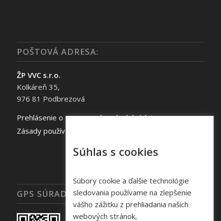
POŠTOVÁ ADRESA:
ŽP VVC s.r.o.
Kolkáreň 35,
976 81 Podbrezová
Prehlásenie o spracovaní osobných údajov
Zásady používania súborov cookie
Súhlas s cookies
Súbory cookie a ďalšie technológie
sledovania používame na zlepšenie
GPS SÚRADNICE
vášho zážitku z prehliadania našich
webových stránok,