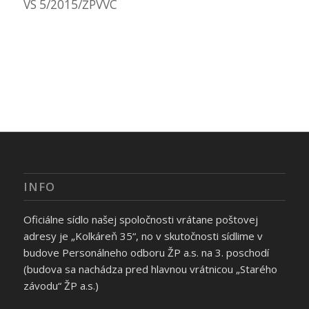
VS 5/2015/ŽPVVC
INFO
Oficiálne sídlo našej spoločnosti vrátane poštovej
adresy je „Kolkáreň 35“, no v skutočnosti sídlime v
budove Personálneho odboru ŽP a.s. na 3. poschodí
(budova sa nachádza pred hlavnou vrátnicou „Starého
závodu“ ŽP a.s.)