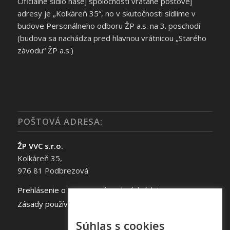
Oficiálne sídlo našej spoločnosti vrátane poštovej
adresy je „Kolkáreň 35“, no v skutočnosti sídlime v
budove Personálneho odboru ŽP a.s. na 3. poschodí
(budova sa nachádza pred hlavnou vrátnicou „Starého
závodu“ ŽP a.s.)
POŠTOVÁ ADRESA:
ŽP VVC s.r.o.
Kolkáreň 35,
976 81 Podbrezová
Prehlásenie o spracovaní osobných údajov
Zásady používania súborov cookie
Súhlas s cookies