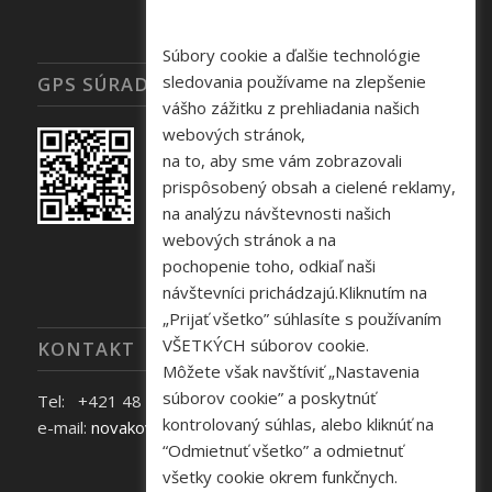
Súbory cookie a ďalšie technológie
sledovania používame na zlepšenie
GPS SÚRADNICE
vášho zážitku z prehliadania našich
webových stránok,
na to, aby sme vám zobrazovali
prispôsobený obsah a cielené reklamy,
na analýzu návštevnosti našich
webových stránok a na
pochopenie toho, odkiaľ naši
návštevníci prichádzajú.Kliknutím na
„Prijať všetko” súhlasíte s používaním
VŠETKÝCH súborov cookie.
KONTAKT
Môžete však navštíviť „Nastavenia
súborov cookie” a poskytnúť
Tel: +421 48 645 40 35
kontrolovaný súhlas, alebo kliknúť na
e-mail:
novakova@zelpo.sk
“Odmietnuť všetko” a odmietnuť
všetky cookie okrem funkčnych.