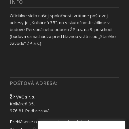
INFO
Oficiálne sídlo našej spoločnosti vrátane poštovej
adresy je „Kolkáreň 35“, no v skutočnosti sídlime v
budove Personálneho odboru ŽP a.s. na 3. poschodí
(budova sa nachádza pred hlavnou vrátnicou „Starého
závodu“ ŽP a.s.)
POŠTOVÁ ADRESA:
ŽP VVC s.r.o.
Kolkáreň 35,
976 81 Podbrezová
Prehlásenie o spracovaní osobných údajov