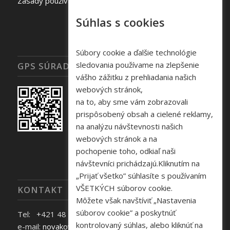
Zásady používania súborov cookie
Súhlas s cookies
Súbory cookie a ďalšie technológie
sledovania používame na zlepšenie
GPS SÚRADNICE
vášho zážitku z prehliadania našich
webových stránok,
na to, aby sme vám zobrazovali
prispôsobený obsah a cielené reklamy,
na analýzu návštevnosti našich
webových stránok a na
pochopenie toho, odkiaľ naši
návštevníci prichádzajú.Kliknutím na
„Prijať všetko” súhlasíte s používaním
VŠETKÝCH súborov cookie.
KONTAKT
Môžete však navštíviť „Nastavenia
súborov cookie” a poskytnúť
Tel: +421 48 645 40 35
kontrolovaný súhlas, alebo kliknúť na
e-mail:
novakova@zelpo.sk