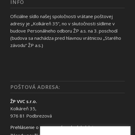
INFO
Oficiálne sídlo našej spoločnosti vrátane poštovej
adresy je „Kolkáreň 35“, no v skutočnosti sídlime v
budove Personálneho odboru ŽP a.s. na 3. poschodí
(budova sa nachádza pred hlavnou vrátnicou „Starého
závodu“ ŽP a.s.)
POŠTOVÁ ADRESA:
ŽP VVC s.r.o.
Kolkáreň 35,
976 81 Podbrezová
Prehlásenie o spracovaní osobných údajov