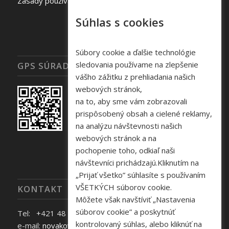
Zásady používania súborov cookie
Súhlas s cookies
Súbory cookie a ďalšie technológie
sledovania používame na zlepšenie
GPS SÚRADNICE
vášho zážitku z prehliadania našich
webových stránok,
na to, aby sme vám zobrazovali
prispôsobený obsah a cielené reklamy,
na analýzu návštevnosti našich
webových stránok a na
pochopenie toho, odkiaľ naši
návštevníci prichádzajú.Kliknutím na
„Prijať všetko” súhlasíte s používaním
VŠETKÝCH súborov cookie.
KONTAKT
Môžete však navštíviť „Nastavenia
súborov cookie” a poskytnúť
Tel: +421 48 645 40 35
kontrolovaný súhlas, alebo kliknúť na
e-mail:
novakova@zelpo.sk