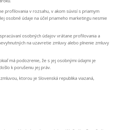
ároku.
e profilovania v rozsahu, v akom súvisí s priamym
lej osobné údaje na účel priameho marketingu nesmie
spracúvaní osobných údajov vrátane profilovania a
 nevyhnutných na uzavretie zmluvy alebo plnenie zmluvy
kiaľ má podozrenie, že s jej osobnými údajmi je
šlo k porušeniu jej práv.
uvou, ktorou je Slovenská republika viazaná,