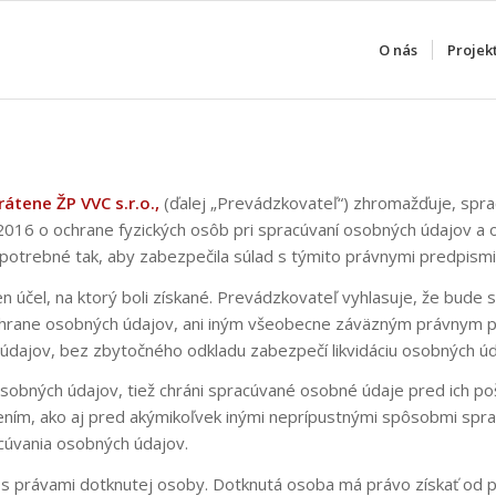
O nás
Projek
átene ŽP VVC s.r.o.,
(ďalej „Prevádzkovateľ“) zhromažďuje, spra
016 o ochrane fyzických osôb pri spracúvaní osobných údajov a 
potrebné tak, aby zabezpečila súlad s týmito právnymi predpismi
 účel, na ktorý boli získané. Prevádzkovateľ vyhlasuje, že bude
hrane osobných údajov, ani iným všeobecne záväzným právnym pr
údajov, bez zbytočného odkladu zabezpečí likvidáciu osobných úda
obných údajov, tiež chráni spracúvané osobné údaje pred ich p
ním, ako aj pred akýmikoľvek inými neprípustnými spôsobmi sprac
úvania osobných údajov.
s právami dotknutej osoby. Dotknutá osoba má právo získať od p