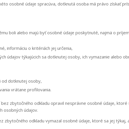
takéto osobné údaje spracúva, dotknutá osoba má právo získať pr
torému boli alebo majú byť osobné údaje poskytnuté, najmä o príjem
, informáciu o kritériách jej určenia,
h údajov týkajúcich sa dotknutej osoby, ich vymazanie alebo ob
i od dotknutej osoby,
ania vrátane profilovania.
 bez zbytočného odkladu opravil nesprávne osobné údaje, ktoré s
ch osobných údajov.
 zbytočného odkladu vymazal osobné údaje, ktoré sa jej týkaj, a