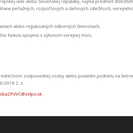
rópskej únie alebo Slovenskej republiky, najmä predmet dôležit
rátane peňažných, rozpočtových a daňových záležitostí, verejnéh
aniach alebo regulovaných odborných činnostiach,
ačnú funkciu spojenú s výkonom verejnej moci,
redníctvom zodpovednej osoby alebo podaním podnetu na šetreni
8/2018 Z. z.
obaZPVVC@zelpo.sk