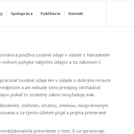
ty
Spolupráca
Publikácie
Kontakt
cováva a používa osobné údaje v súlade s Nariadením
o voľnom pohybe takýchto údajov a so zákonom č.
.
 spracúvať osobné údaje len v súlade s dobrými mravmi
edpisom a ani nebude tieto predpisy obchádzať.
jov pokiaľ to osobitný zákon nevyžaduje inak.
oškodením, zničením, stratou, zmenou, neoprávneným
úvania a za týmto účelom prijal a prijíma primerané
revádzkovateľa potvrdenie o tom, či sa spracúvajú