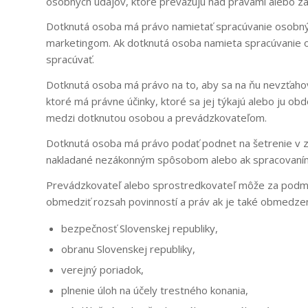
osobných údajov, ktoré prevažujú nad právami alebo z
Dotknutá osoba má právo namietať spracúvanie osobných
marketingom. Ak dotknutá osoba namieta spracúvanie o
spracúvať.
Dotknutá osoba má právo na to, aby sa na ňu nevzťahov
ktoré má právne účinky, ktoré sa jej týkajú alebo ju 
medzi dotknutou osobou a prevádzkovateľom.
Dotknutá osoba má právo podať podnet na šetrenie v zm
nakladané nezákonným spôsobom alebo ak spracovaním j
Prevádzkovateľ alebo sprostredkovateľ môže za podmi
obmedziť rozsah povinností a práv ak je také obmedzeni
bezpečnosť Slovenskej republiky,
obranu Slovenskej republiky,
verejný poriadok,
plnenie úloh na účely trestného konania,