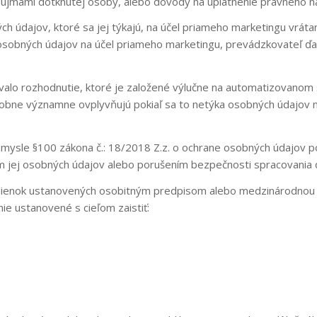
áujmami dotknutej osoby, alebo dôvody na uplatnenie právneho n
 údajov, ktoré sa jej týkajú, na účel priameho marketingu vrátan
sobných údajov na účel priameho marketingu, prevádzkovateľ ďa
alo rozhodnutie, ktoré je založené výlučne na automatizovanom 
obdobne významne ovplyvňujú pokiaľ sa to netýka osobných údajov
ysle §100 zákona č.: 18/2018 Z.z. o ochrane osobných údajov po
ej osobných údajov alebo porušením bezpečnosti spracovania do
enok ustanovených osobitným predpisom alebo medzinárodnou zml
e ustanovené s cieľom zaistiť: