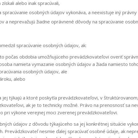
získali alebo inak spracúvali,
a spracúvanie osobných údajov vykonáva, a neexistuje iný právny
ov a neprevažujú žiadne oprávnené dôvody na spracúvanie osobn
medzil spracúvanie osobných údajov, ak:
 to počas obdobia umožňujúceho prevádzkovateľovi overiť správ
osoba namieta vymazanie osobných údajov a žiada namiesto toho
pracúvania osobných údajov, ale
ároku, alebo
 jej týkajú a ktoré poskytla prevádzkovateľovi, v štruktúrovano
kovateľovi, ak je to technicky možné. Právo na prenosnosť sa n
bo pri výkone verejnej moci zverenej prevádzkovateľovi.
bných údajov z dôvodu týkajúceho sa jej konkrétnej situácie vy
ach. Prevádzkovateľ nesmie ďalej spracúvať osobné údaje, ak ne