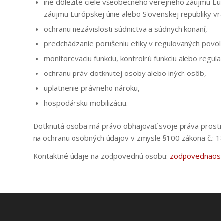
iné dôležité ciele všeobecného verejného záujmu Eu
záujmu Európskej únie alebo Slovenskej republiky v
ochranu nezávislosti súdnictva a súdnych konaní,
predchádzanie porušeniu etiky v regulovaných povol
monitorovaciu funkciu, kontrolnú funkciu alebo regul
ochranu práv dotknutej osoby alebo iných osôb,
uplatnenie právneho nároku,
hospodársku mobilizáciu.
Dotknutá osoba má právo obhajovať svoje práva prost
na ochranu osobných údajov v zmysle §100 zákona č.: 1
Kontaktné údaje na zodpovednú osobu:
zodpovednaos