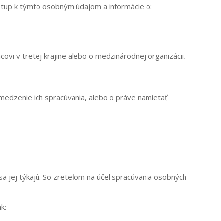
ístup k týmto osobným údajom a informácie o:
covi v tretej krajine alebo o medzinárodnej organizácii,
medzenie ich spracúvania, alebo o práve namietať
a jej týkajú. So zreteľom na účel spracúvania osobných
k: