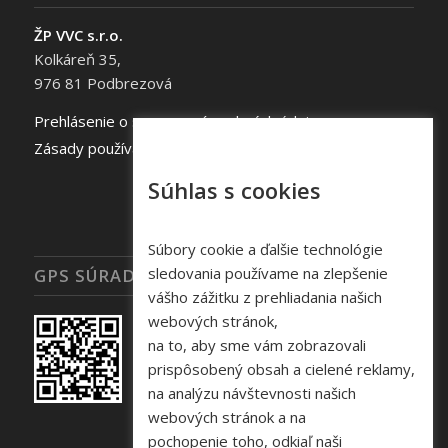
ŽP VVC s.r.o.
Kolkáreň 35,
976 81 Podbrezová
Prehlásenie o spracovaní osobných údajov
Zásady používania súborov cookie
Súhlas s cookies
Súbory cookie a ďalšie technológie
sledovania používame na zlepšenie
GPS SÚRADNICE
vášho zážitku z prehliadania našich
webových stránok,
na to, aby sme vám zobrazovali
prispôsobený obsah a cielené reklamy,
na analýzu návštevnosti našich
webových stránok a na
pochopenie toho, odkiaľ naši