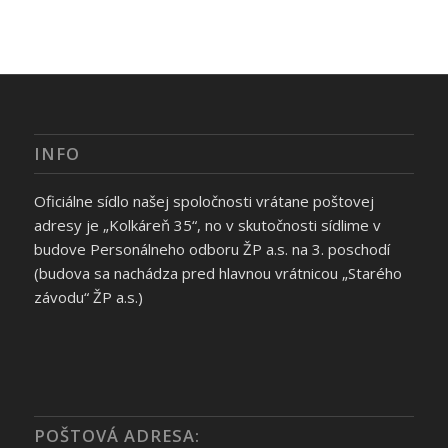
INFO
Oficiálne sídlo našej spoločnosti vrátane poštovej
adresy je „Kolkáreň 35“, no v skutočnosti sídlime v
budove Personálneho odboru ŽP a.s. na 3. poschodí
(budova sa nachádza pred hlavnou vrátnicou „Starého
závodu“ ŽP a.s.)
POŠTOVÁ ADRESA: